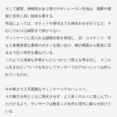
そして縫製。伸縮性があり滑りやすいレーヨン生地は、裁断や縫
製に非常に高い技術を要する。
作品によっては、ポケットや身頃までも柄合わせを行うなど、そ
のこだわりは細部まで抜かりない。
ヴィンテージに見られる縫製仕様を再現し、貝・ココナッツ・竹
など多種多様な素材のボタンを使い分け、柄の構図から配色に至
るまで日々研究を重ねている。
このような地道な作業からひとつひとつ答えを導き出し、そこか
ら生まれたノウハウを生かしてサンサーフのアロハシャツは作ら
れているのだ。
今や希少で入手困難なヴィンテージアロハシャツ。
その魅力を時とともに風化させず、より多くの人々に楽しんでい
ただけるよう、サンサーフは数多くの名作を現代に蘇らせ続けて
いる。