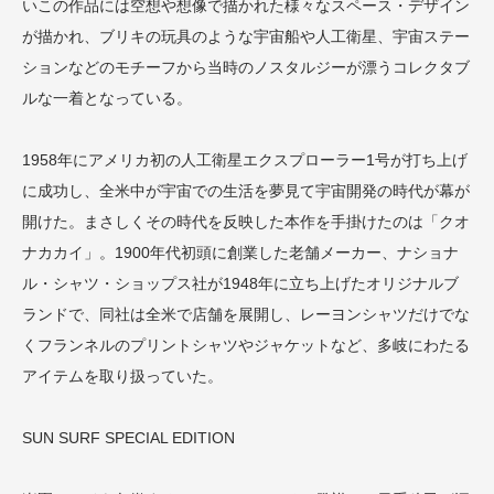
いこの作品には空想や想像で描かれた様々なスペース・デザイン
が描かれ、ブリキの玩具のような宇宙船や人工衛星、宇宙ステー
ションなどのモチーフから当時のノスタルジーが漂うコレクタブ
ルな一着となっている。
1958年にアメリカ初の人工衛星エクスプローラー1号が打ち上げ
に成功し、全米中が宇宙での生活を夢見て宇宙開発の時代が幕が
開けた。まさしくその時代を反映した本作を手掛けたのは「クオ
ナカカイ」。1900年代初頭に創業した老舗メーカー、ナショナ
ル・シャツ・ショップス社が1948年に立ち上げたオリジナルブ
ランドで、同社は全米で店舗を展開し、レーヨンシャツだけでな
くフランネルのプリントシャツやジャケットなど、多岐にわたる
アイテムを取り扱っていた。
SUN SURF SPECIAL EDITION