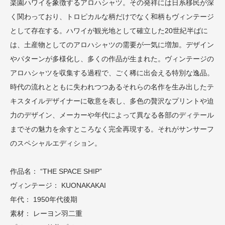
楽園ハワイを象徴するアロハシャツ。その発祥には日系移民が深
く関わっており、トロピカルな柄だけでなく和柄もヴィンテージ
として存在する。ハワイが観光地として確立した20世紀半ばに
は、土産物としてのアロハシャツの需要が一気に増加。デザイン
やパターンが多様化し、多くの作品が生まれた。ヴィンテージの
アロハシャツを収集する過程で、ごく稀に出会える特別な逸品。
時代の流れとともに失われつつあるそれらの名作を生み出したテ
キスタイルデザイナーに敬意を表し、多色の贅沢なプリントや迫
力のデザイン、メーカーや年代によって異なる各部のディテール
までその魅力を余すところなく完全再現する。それがサンサーフ
のスペシャルエディション。
作品名： “THE SPACE SHIP”
ヴィンテージ： KUONAKAKAI
年代： 1950年代後期
素材： レーヨン羽二重