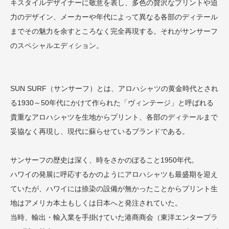
キスタイルデザイナーに敬意を表し、多色の贅沢なプリントや迫
力のデザイン、メーカーや年代によって異なる各部のディテール
までその魅力を余すところなく完全再現する。それがサンサーフ
のスペシャルエディション。
SUN SURF（サンサーフ）とは、アロハシャツの黄金時代とされ
る1930～50年代にかけて作られた「ヴィンテージ」と呼ばれる
貴重なアロハシャツを生地からプリント、各部のディテールまで
妥協なく再現し、現代に蘇らせているブランドである。
サンサーフの歴史は深く、時をさかのぼること1950年代。
ハワイの発展に呼応するかのようにアロハシャツも最盛期を迎え
ていたが、ハワイには捺染の設備が無かったことからプリント生
地はアメリカ本土もしくは日本へと発注されていた。
当時、輸出・輸入業を手掛けていた港商商会（東洋エンタープラ