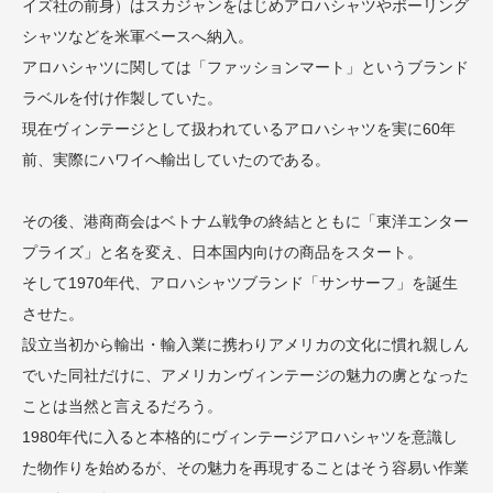
イズ社の前身）はスカジャンをはじめアロハシャツやボーリング
シャツなどを米軍ベースへ納入。
アロハシャツに関しては「ファッションマート」というブランド
ラベルを付け作製していた。
現在ヴィンテージとして扱われているアロハシャツを実に60年
前、実際にハワイへ輸出していたのである。
その後、港商商会はベトナム戦争の終結とともに「東洋エンター
プライズ」と名を変え、日本国内向けの商品をスタート。
そして1970年代、アロハシャツブランド「サンサーフ」を誕生
させた。
設立当初から輸出・輸入業に携わりアメリカの文化に慣れ親しん
でいた同社だけに、アメリカンヴィンテージの魅力の虜となった
ことは当然と言えるだろう。
1980年代に入ると本格的にヴィンテージアロハシャツを意識し
た物作りを始めるが、その魅力を再現することはそう容易い作業