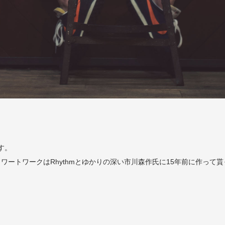
です。
し、ワートワークはRhythmとゆかりの深い
市川森作
氏に15年前に作って