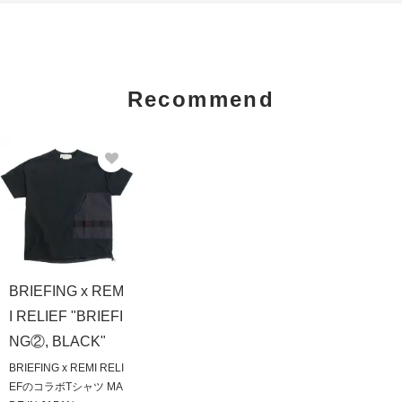
Recommend
BRIEFING x REM
I RELIEF "BRIEFI
NG②, BLACK"
BRIEFING x REMI RELI
EFのコラボTシャツ MA