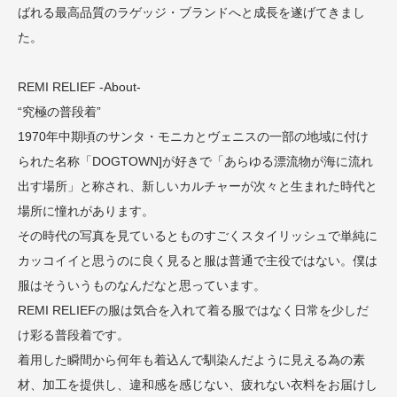
ばれる最高品質のラゲッジ・ブランドへと成長を遂げてきまし
た。
REMI RELIEF -About-
“究極の普段着”
1970年中期頃のサンタ・モニカとヴェニスの一部の地域に付け
られた名称「DOGTOWN]が好きで「あらゆる漂流物が海に流れ
出す場所」と称され、新しいカルチャーが次々と生まれた時代と
場所に憧れがあります。
その時代の写真を見ているとものすごくスタイリッシュで単純に
カッコイイと思うのに良く見ると服は普通で主役ではない。僕は
服はそういうものなんだなと思っています。
REMI RELIEFの服は気合を入れて着る服ではなく日常を少しだ
け彩る普段着です。
着用した瞬間から何年も着込んで馴染んだように見える為の素
材、加工を提供し、違和感を感じない、疲れない衣料をお届けし