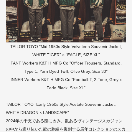
TAILOR TOYO "Mid 1950s Style Velveteen Souvenir Jacket,
WHITE TIGER” × “EAGLE, SIZE XL"
PANT
Workers K&T H MFG Co "Officer Trousers, Standard,
Type 1, Yarn Dyed Twill, Olive Grey, Size 30"
INNER
Workers K&T H MFG Co "Football-T, 2-Tone, Grey x
Fade Black, Size XL"
TAILOR TOYO "Early 1950s Style Acetate Souvenir Jacket,
WHITE DRAGON × LANDSCAPE"
2024年の干支である龍に因み、数あるヴィンテージスカジャン
の中から選り抜いた龍の刺繍を復刻する辰年コレクションのスカ