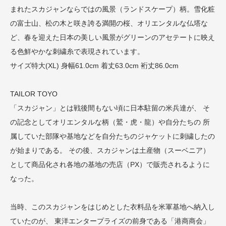
まれたスカジャンならではの風景（ランドスケープ）柄。雪化粧
の富士山、松の木と咲き誇る満開の桜、オリエンタルな仏塔な
ど、春を迎えた日本の美しい風景がグリーンのアセテートに映え
る色鮮やかな刺繍糸で表現されています。
サイズ特大(XL) 身幅61.0cm 着丈63.0cm 裄丈86.0cm
TAILOR TOYO
「スカジャン」とは戦後間もない頃に日本駐留の米兵達が、 そ
の記念としてオリエンタルな柄（鷲・虎・龍）や自分たちの 所
属していた部隊や基地などを自分たちのジャケットに刺繍したの
が始まりである。 その後、スカジャンは土産物（スーベニア）
として商品化され各地の基地の売店（PX）で販売されるように
なった。
当時、このスカジャンをはじめとした衣料品を米軍基地へ納入し
ていたのが、 東洋エンタープライズの前身である「港商商会」