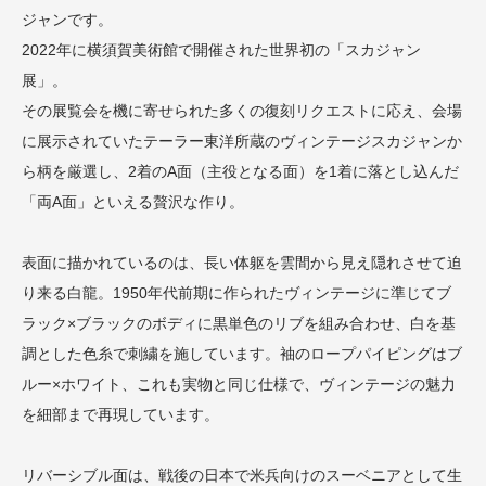
ジャンです。
2022年に横須賀美術館で開催された世界初の「スカジャン
展」。
その展覧会を機に寄せられた多くの復刻リクエストに応え、会場
に展示されていたテーラー東洋所蔵のヴィンテージスカジャンか
ら柄を厳選し、2着のA面（主役となる面）を1着に落とし込んだ
「両A面」といえる贅沢な作り。
表面に描かれているのは、長い体躯を雲間から見え隠れさせて迫
り来る白龍。1950年代前期に作られたヴィンテージに準じてブ
ラック×ブラックのボディに黒単色のリブを組み合わせ、白を基
調とした色糸で刺繍を施しています。袖のロープパイピングはブ
ルー×ホワイト、これも実物と同じ仕様で、ヴィンテージの魅力
を細部まで再現しています。
リバーシブル面は、戦後の日本で米兵向けのスーベニアとして生