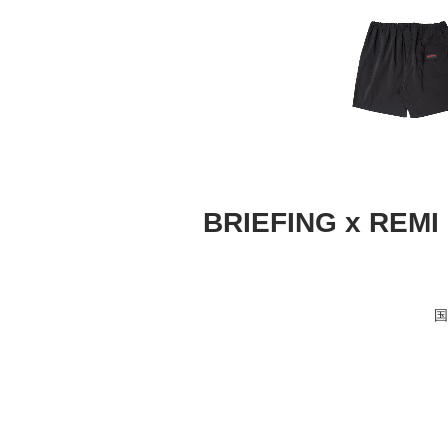
BRIEFING x R
国