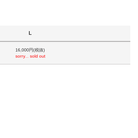
L
16,000円(税抜)
sorry... sold out